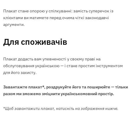
Плакат стане опорою у спілкуванні: замість суперечок із
клієнтами ви матимете перед очима чіткі законодавчі
аргументи.
Для споживачів
Плакат додасть вам упевненості у своєму праві на
обслуговування українською — і стане простим інструментом
для його захисту.
Завантажте плакат*, роздрукуйте його та поширюйте — тільки
разом ми зможемо зміцнити українськомовний простір.
*
Щоб завантажити плакат, натисніть на зображення нижче.