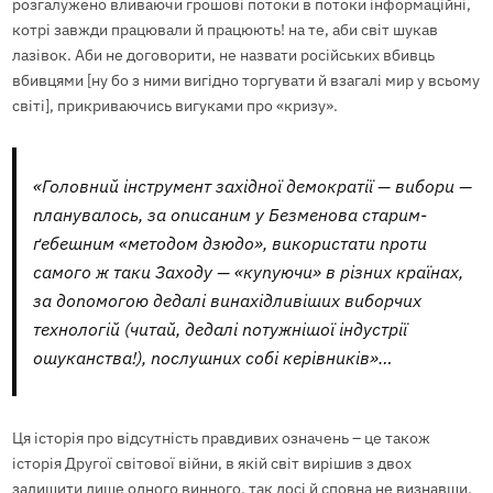
розгалужено вливаючи грошові потоки в потоки інформаційні,
котрі завжди працювали й працюють! на те, аби світ шукав
лазівок. Аби не договорити, не назвати російських вбивць
вбивцями [ну бо з ними вигідно торгувати й взагалі мир у всьому
світі], прикриваючись вигуками про «кризу».
«Головний інструмент західної демократії — вибори —
планувалось, за описаним у Безменова старим-
ґебешним «методом дзюдо», використати проти
самого ж таки Заходу — «купуючи» в різних країнах,
за допомогою дедалі винахідливіших виборчих
технологій (читай, дедалі потужнішої індустрії
ошуканства!), послушних собі керівників»…
Ця історія про відсутність правдивих означень – це також
історія Другої світової війни, в якій світ вирішив з двох
залишити лише одного винного, так досі й сповна не визнавши,