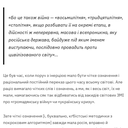
«Бо це також війна — «восьмилітня», «тридцятилітня»,
«столітня», якщо розбивати її на окремі етапи, в
дійсності ж неперервна, масова і всепроникна, яку
російська держава, байдуже під яким іменем
виступаючи, послідовно провадить проти
цивілізованого світу»…
Це був час, коли поруч з інерцією мало бути чітке означення і
раціональний постійний переказ цього часу всьому світові. Але
раціо вимагало чітких слів і означень, а ми, як і весь світ, їх не
мали, намагаючись сяк так відбиватись від закидів світових ЗМІ
про «громадянську війну» чи «українську кризу».
Зате чіткі означення [і, буквально, кґбістські методички з
покроковим алгоритмом] завжди мала росія, вправно й