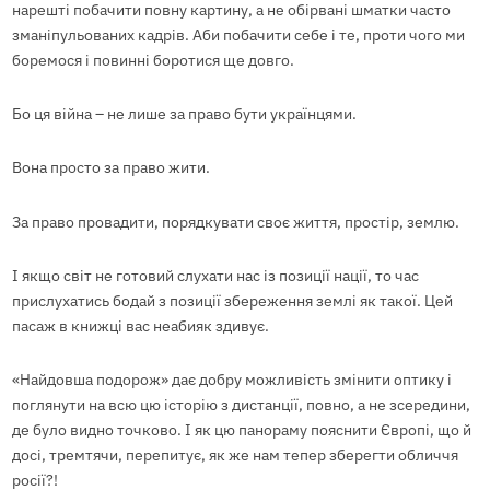
нарешті побачити повну картину, а не обірвані шматки часто
зманіпульованих кадрів. Аби побачити себе і те, проти чого ми
боремося і повинні боротися ще довго.
Бо ця війна – не лише за право бути українцями.
Вона просто за право жити.
За право провадити, порядкувати своє життя, простір, землю.
І якщо світ не готовий слухати нас із позиції нації, то час
прислухатись бодай з позиції збереження землі як такої. Цей
пасаж в книжці вас неабияк здивує.
«Найдовша подорож» дає добру можливість змінити оптику і
поглянути на всю цю історію з дистанції, повно, а не зсередини,
де було видно точково. І як цю панораму пояснити Європі, що й
досі, тремтячи, перепитує, як же нам тепер зберегти обличчя
росії?!