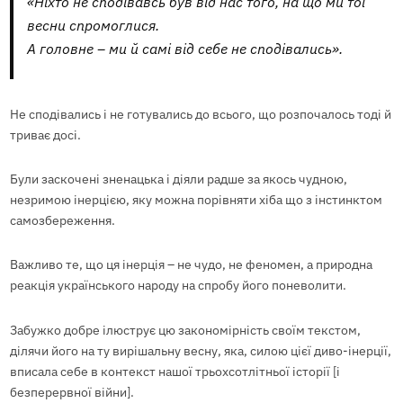
«Ніхто не сподівавсь був від нас того, на що ми тої
весни спромоглися.
А головне – ми й самі від себе не сподівались».
Не сподівались і не готувались до всього, що розпочалось тоді й
триває досі.
Були заскочені зненацька і діяли радше за якось чудною,
незримою інерцією, яку можна порівняти хіба що з інстинктом
самозбереження.
Важливо те, що ця інерція – не чудо, не феномен, а природна
реакція українського народу на спробу його поневолити.
Забужко добре ілюструє цю закономірність своїм текстом,
ділячи його на ту вирішальну весну, яка, силою цієї диво-інерції,
вписала себе в контекст нашої трьохсотлітньої історії [і
безперервної війни].