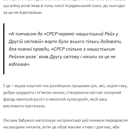
що війну розв’язав в тому числі й радянський союз, до сьогодні
за це не відповівши.
«А тимчасом до «СРСР переміг нацистський Рейх у
Другій світовій» варто було всього тільки додавати,
для повної правди, «СРСР спільно з нацистським
Рейхом розвʼязав Другу світову і ніколи за це не
відповів».
І це – якраз коштом тих російських грошових рік, які, окрім газу,
добре орудують і м’якою силою, створюючи світові позірний
фасад «вєлікой росії» з «вєлікой культурой», якій зась
висловити претензію.
Оксана Забужко наголошує на орієнтації цієї книжки передовсім
на західних читачів, втім це обов’язкове чтиво і для нас, аби