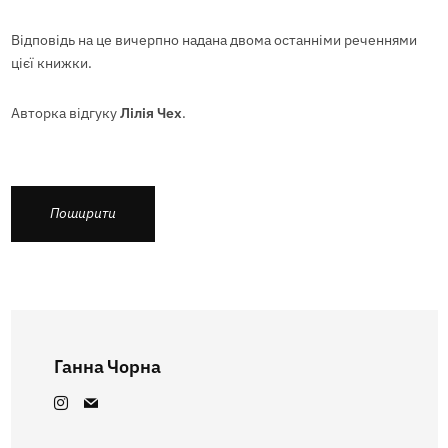
Відповідь на це вичерпно надана двома останніми реченнями
цієї книжки.
Авторка відгуку
Лілія Чех
.
Поширити
Ганна Чорна