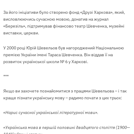
За його ініціативи було створено фонд «Друзі Харкова», який,
висловлюючись сучасною мовою, донатив на журнал
«Березіль», підтримував фінансово театр Шевченка, музейні
виставки, церкви.
У 2000 році Юрій Шевельов був нагороджений Національною
премією України імені Тараса Шевченка. Він віддав її на
розвиток української школи № 6 у Харкові.
***
Якщо ви захочете познайомитися з працями Шевельова – і так
краще пізнати українську мову – радимо почати з цих трьох:
«Нарис сучасної української літературної мови».
«Українська мова в першій половині двадцятого століття (1900—