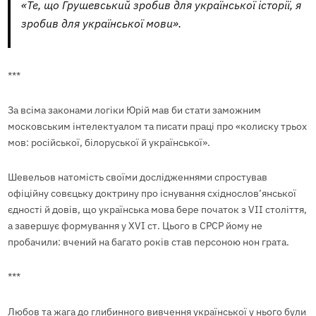
«Те, що Грушевський зробив для української історії, я
зробив для української мови».
***
За всіма законами логіки Юрій мав би стати заможним
московським інтелектуалом та писати праці про «колиску трьох
мов: російської, білоруської й української».
Шевельов натомість своїми дослідженнями спростував
офіційну совєцьку доктрину про існування східнослов’янської
єдності й довів, що українська мова бере початок з VII століття,
а завершує формування у XVI ст. Цього в СРСР йому не
пробачили: вчений на багато років став персоною нон грата.
***
Любов та жага до глибинного вивчення української у нього були