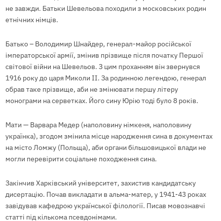
не завжди. Батьки Шевельова походили з московських родин
етнічних німців.
Батько – Володимир Шнайдер, генерал-майор російської
імператорської армії, змінив прізвище після початку Першої
світової війни на Шевельов. З цим проханням він звернувся
1916 року до царя Миколи II. За родинною легендою, генерал
обрав таке прізвище, аби не змінювати першу літеру
монограми на серветках. Його сину Юрію тоді було 8 років.
Мати — Варвара Медер (наполовину німкеня, наполовину
українка), згодом змінила місце народження сина в документах
на місто Ломжу (Польща), аби органи більшовицької влади не
могли перевірити соціальне походження сина.
Закінчив Харківський університет, захистив кандидатську
дисертацію. Почав викладати в альма-матер, у 1941-43 роках
завідував кафедрою української філології. Писав мовознавчі
статті під кількома псевдонімами.