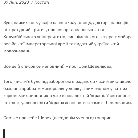
07 Лип, 2023
Постаті
Зустрілись якось у кафе славіст-науковець, доктор філософії,
літературний критик, професор Гарвардського та
Колумбійського університетів, син німецького генерал-майора
російської імператорської армії та видатний український
мовознавець.
Все це (і список ой неповний!) – про Юрія Шевельова.
Того, чиє ім’я було під забороною в радянські часи й викликало
бажання прибрати меморіальну дошку з цим іменем у ватних
харківських чиновників уже в незалежній Україні. У світової ж
інтелектуальної еліти Україна асоціюється саме з Шевельовим.
Сам же про себе Шерех (псевдонім ученого) говорив: