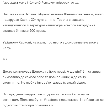
Гарвардському і Колумбійському університетах.
Письменниця Оксана Забужко називає Шевельова генієм, якого
подарував Харків XX-му століттю. Творча спадщина
найвідомішого літературознавця українського закордоння
складає близько 900 праць.
У рідному Харкові, на жаль, про нього відомо лише вузькому
колу.
***
Дехто критикував Шереха та його праці. А що він? Він ставився
вимогливо до самого себе та довколишніх, а до світу –
скептично. Не любив інтерв’ю і давав їх вкрай рідко.
Ось що давав щедро – це підтримку своєму Харкову та
землякам. Після здобуття Україною незалежності приїжджав до
рідного міста попри похилий вік.