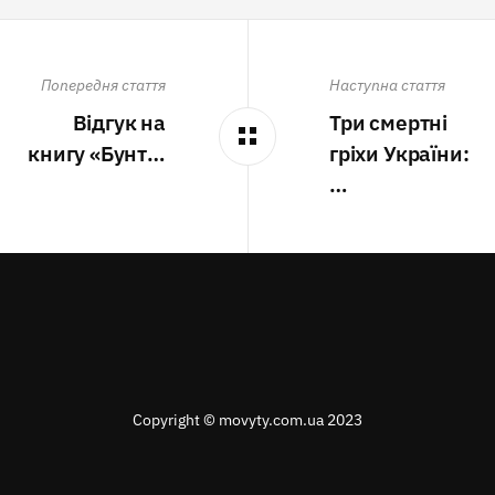
Попередня стаття
Наступна стаття
Відгук на
Три смертні
книгу «Бунт…
гріхи України:
…
Copyright © movyty.com.ua 2023