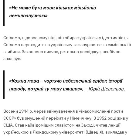
«Не може бути мова кількох мільйонів
немилозвучною».
Свідомо, в дорослому віці, він обирає українську ідентичність.
Свідомо переходить на українську та занурюється в самісінькі її
глибини. Захоплено вивчає, ретельно досліджує, всебічно
аналізує.
«Кожна мова – чортячо небезпечний свідок історії
народу, котрий ту мову вживає», –
Юрій Шевельов.
Восени 1944 р. через звинувачення в «інакомисленні проти
СССР» був змушений переїхати у Німеччину. З 1952 році жив у
США. Став найвідомішим славістом на Заході, читав лекції
українською в Люндському університеті (Швеція), викладав у