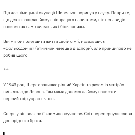
Під час німецької окупації Шевельов поринув у науку. Попри те,
що дехто закидав йому співпрацю з нацистами, він ненавидів
нацизм так само сильно, як і більшовизм.
Він міг би полегшити життя своїй сім’ї, назвавшись
«фольксдойче» (етнічний німець з діаспори), але принципово не
робив цього.
***
У 1943 році Шерех залишає рідний Харків та разом із матір’ю
виїжджає до Львова. Там мама допомогла йому написати
перший твір українською.
Спершу він вважав її «немилозвучною». Світ перевернули слова
двоюрідного брата: