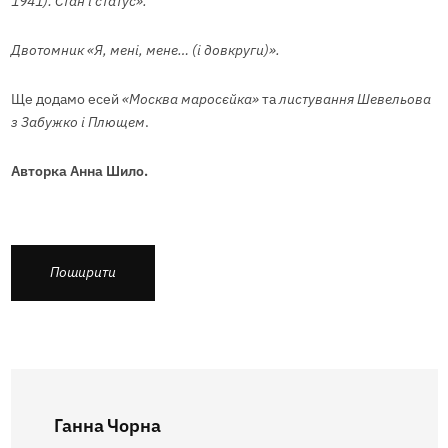
1941): Стан і статус».
Двотомник «Я, мені, мене… (і довкруги)».
Ще додамо есей
«Москва маросєйка»
та
листування Шевельова
з Забужко і Плющем
.
Авторка Анна Шило.
Поширити
Ганна Чорна