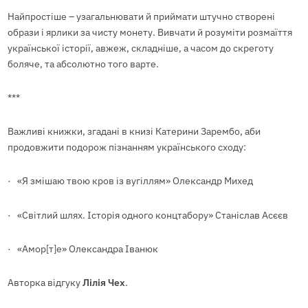
Найпростіше – узагальнювати й приймати штучно створені
образи і ярлики за чисту монету. Вивчати й розуміти розмаїття
української історії, авжеж, складніше, а часом до скреготу
боляче, та абсолютно того варте.
***
Важливі книжки, згадані в книзі Катерини Зарембо, аби
продовжити подорож пізнанням українського сходу:
· «Я змішаю твою кров із вугіллям» Олександр Михед
· «Світлий шлях. Історія одного концтабору» Станіслав Асєєв
· «Амор[т]е» Олександра Іванюк
Авторка відгуку
Лілія Чех
.