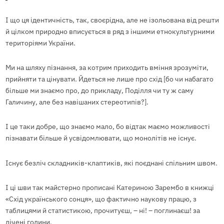
І що ця ідентичність, так, своєрідна, але не ізольована від решти
й цілком природно вписується в ряд з іншими етнокультурними
територіями України.
Ми на шляху пізнання, за котрим приходить вміння зрозуміти,
прийняти та цінувати. Йдеться не лише про схід [бо чи набагато
більше ми знаємо про, до прикладу, Поділля чи ту ж саму
Галичину, але без навішаних стереотипів?].
І це таки добре, що знаємо мало, бо відтак маємо можливості
пізнавати більше й усвідомлювати, що монолітів не існує.
Існує безліч складників-клаптиків, які поєднані спільним швом.
І ці шви так майстерно прописані Катериною Зарембо в книжці
«Схід українського сонця», що фактично наукову працю, з
таблицями й статистикою, прочитуєш, – ні! – поглинаєш! за
лічені години.