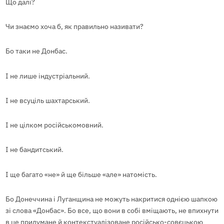
Що далі?
Чи знаємо хоча б, як правильно називати?
Бо таки не Донбас.
І не лише індустріальний.
І не всуціль шахтарський.
І не цілком російськомовний.
І не бандитський.
І ще багато «не» й ще більше «але» натомість.
Бо Донеччина і Луганщина не можуть накритися однією шапкою
зі слова «Донбас». Бо все, що вони в собі вміщають, не впихнути
в це придумане й контекстуалізоване російсько-совєцькою