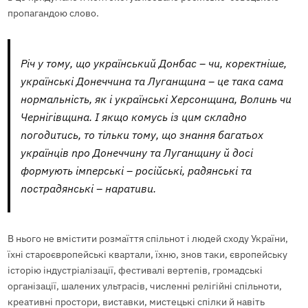
пропагандою слово.
Річ у тому, що український Донбас – чи, коректніше,
українські Донеччина та Луганщина – це така сама
нормальність, як і українські Херсонщина, Волинь чи
Чернігівщина. І якщо комусь із цим складно
погодитись, то тільки тому, що знання багатьох
українців про Донеччину та Луганщину й досі
формують імперські – російські, радянські та
пострадянські – наративи.
В нього не вмістити розмаїття спільнот і людей сходу України,
їхні староєвропейські квартали, їхню, знов таки, європейську
історію індустріалізації, фестивалі вертепів, громадські
організації, шалених ультрасів, численні релігійні спільноти,
креативні простори, виставки, мистецькі спілки й навіть