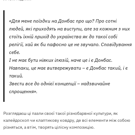
«Для мене поїздки на Донбас про що? Про сотні
людей, які приходять на виступи, але за кожним з них
стоїть їхній прихід до українства як до такої собі
релігії, хай як би пафосно це не звучало. Сповідування
себе.
І не має бути ніяких ілюзій, наче це і є Донбас.
Навпаки, це має витвережувати – є Донбас такий, і є
такий.
Звести все до однієї концепції – надзвичайне
спрощення».
Розглядаєш ці пазли своєї такої різнобарвної культури, як
калейдоскоп чи клаптикову ковдру, де всі елементи між собою
різняться, а втім, творять цілісну композицію.