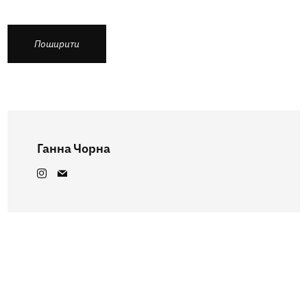
Поширити
Ганна Чорна