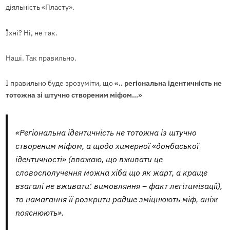
діяльність «Пласту».
Їхні? Ні, не так.
Наші. Так правильно.
І правильно буде зрозуміти, що
«.. регіональна ідентичність не
тотожна зі штучно створеним міфом…»
«Регіональна ідентичність не тотожна із штучно
створеним міфом, а щодо химерної «донбаської
ідентичності» (вважаю, що вживати це
словосполучення можна хіба що як жарт, а краще
взагалі не вживати: вимовляння – факт легітимізації),
то намагання її розкрити радше зміцнюють міф, аніж
пояснюють».