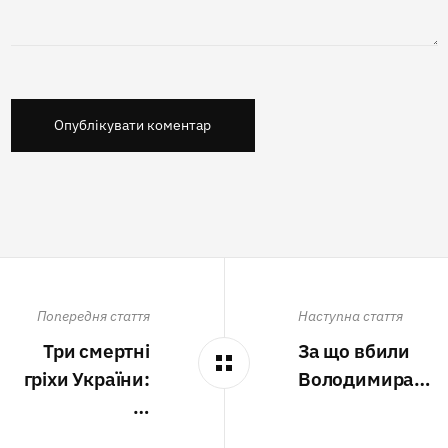
Опублікувати коментар
Попередня стаття
Наступна стаття
Три смертні
За що вбили
гріхи України:
Володимира…
…